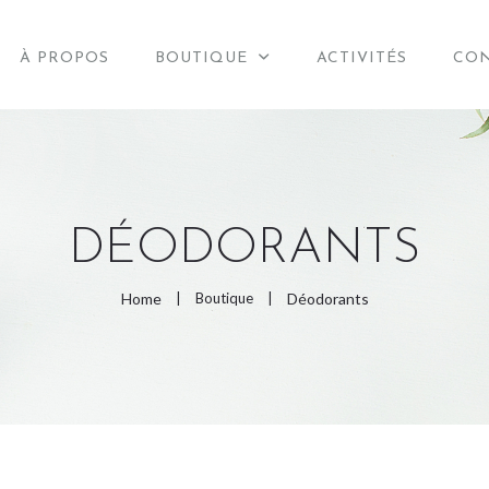
À PROPOS
BOUTIQUE
ACTIVITÉS
CO
ACCUEIL
DÉODORANTS
À PROPOS
Home
Boutique
Déodorants
BOUTIQUE
ACTIVITÉS
CONTACT