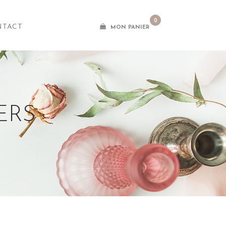
0
NTACT
MON PANIER
ERS