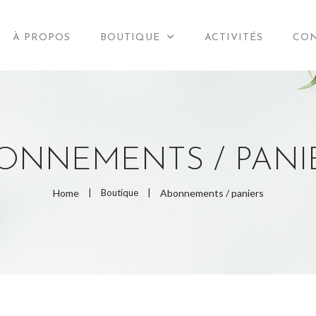
ACCUEIL
À PROPOS
BOUTIQUE
ACTIVITÉS
CO
À PROPOS
BOUTIQUE
ACTIVITÉS
ONNEMENTS / PANI
CONTACT
Home
Boutique
Abonnements / paniers