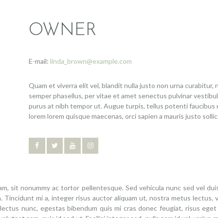
OWNER
E-mail:
linda_brown@example.com
Quam et viverra elit vel, blandit nulla justo non urna curabitur,
semper phasellus, per vitae et amet senectus pulvinar vestibul
purus at nibh tempor ut. Augue turpis, tellus potenti faucibus
lorem lorem quisque maecenas, orci sapien a mauris justo sollici
iquam, sit nonummy ac tortor pellentesque. Sed vehicula nunc sed vel du
um. Tincidunt mi a, integer risus auctor aliquam ut, nostra metus lectu
uis lectus nunc, egestas bibendum quis mi cras donec feugiat, risus eget