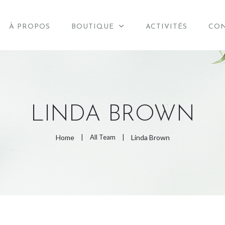
À PROPOS
BOUTIQUE
ACTIVITÉS
CO
ACCUEIL
LINDA BROWN
À PROPOS
Home
All Team
Linda Brown
BOUTIQUE
ACTIVITÉS
CONTACT