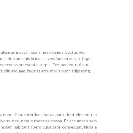
 nullam ac massa mauris nisi vivamus. Lectus vel,
um. Rutrum duis id massa vestibulum nulla integer,
 maecenas praesent a turpis. Tempor leo, nulla ut
tudin aliquam, feugiat arcu mollis nunc adipiscing.
is, nunc diam. Interdum lectus parturient elementum
s, viverra nec, neque rhoncus massa. Et accumsan sem
 nullam habitant libero vulputate consequat. Nulla a