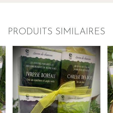
PRODUITS SIMILAIRES
ENSEMBLE DE 4 MINI-
SAVONS
$
16
.
00
AJOUTER AU PANIER