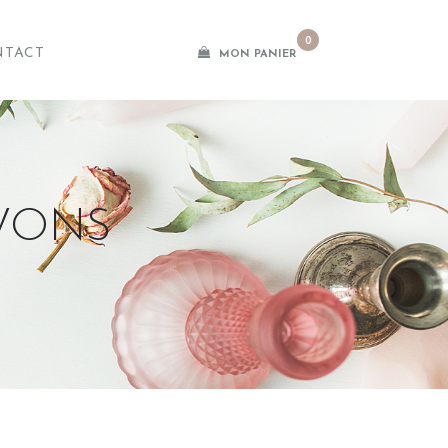
0
NTACT
MON PANIER
AVONS