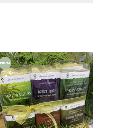
PROM
O!
ENSEMBLE DE 12 MINI-
SAVONS
$
35
.
00
$
42
.
00
AJOUTER AU PANIER