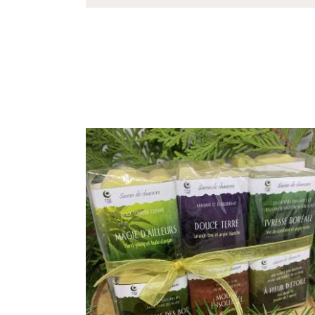
ENSEMBLE DE 16 MINI-
SAVONS
$
52
.
00
AJOUTER AU PANIER