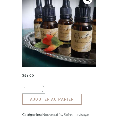
$
24
.
00
AJOUTER AU PANIER
Nouveautés
Soins du visage
Catégories:
,