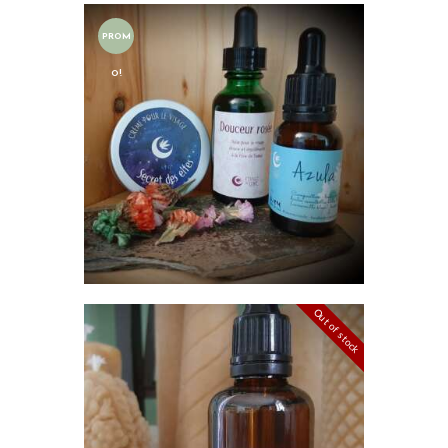
PROM
O!
TRIO SOIN DU VISAGE
$
64
.
00
$
70
.
00
AJOUTER AU PANIER
Out of stock
HYDROLAT DE LAVANDE