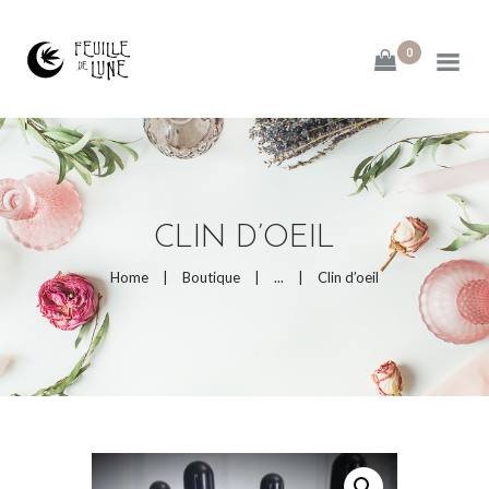
0
ACCUEIL
À PROPOS
CLIN D’OEIL
BOUTIQUE
Home
Boutique
...
Clin d’oeil
ACTIVITÉS
CONTACT