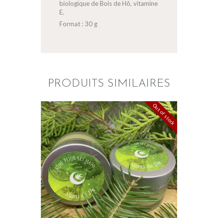
biologique de Bois de Hô, vitamine
E.
Format : 30 g
PRODUITS SIMILAIRES
Out of stock
MAINS DE FÉE
$
23
.
00