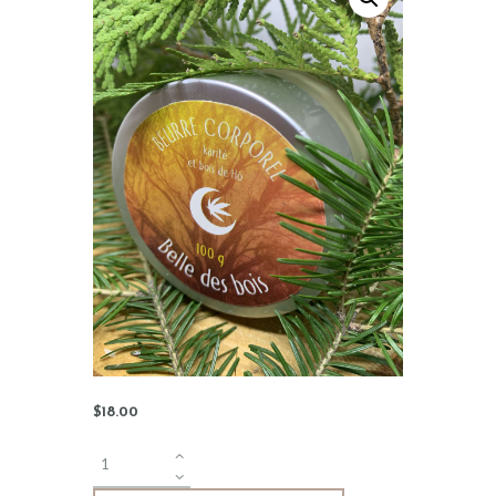
$
18
.
00