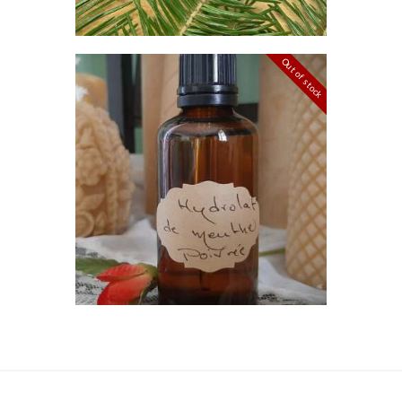
Out of stock
HYDROLAT DE MENTHE
POIVRÉE
$
7
.
00